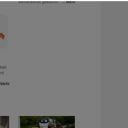
Winterwetter gewachsen.
...
Mehr
fekt
mmt
.
Mehr