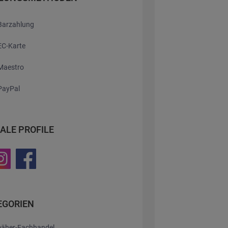
Barzahlung
EC-Karte
Maestro
PayPal
ALE PROFILE
EGORIEN
äher-Fachhandel