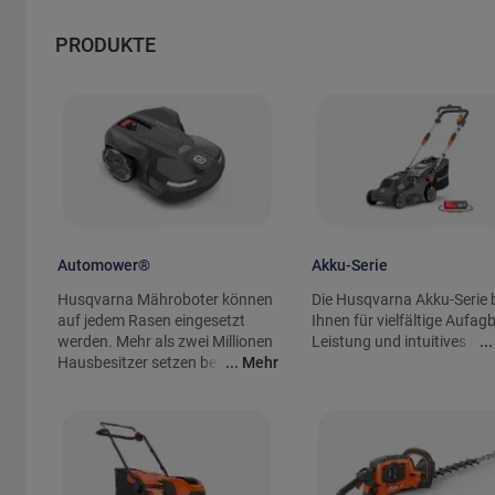
PRODUKTE
Automower®
Akku-Serie
Husqvarna Mähroboter können
Die Husqvarna Akku-Serie b
auf jedem Rasen eingesetzt
Ihnen für vielfältige Aufag
werden. Mehr als zwei Millionen
Leistung und intuitives Des
..
Hausbesitzer setzen bereits auf
...
Mehr
Automower® Mähroboter für
eine intelligente und einfache
Rasenpflege.