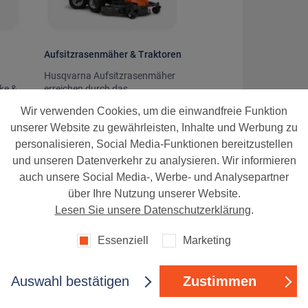
Aufsitzrasenmäher & Traktoren
n
Husqvarna Aufsitzrasenmäher
ke &
erreichen durch das
.
Mehr
frontmontierte Mähdeck nahezu
Wir verwenden Cookies, um die einwandfreie Funktion
alle Stellen.
...
Mehr
unserer Website zu gewährleisten, Inhalte und Werbung zu
personalisieren, Social Media-Funktionen bereitzustellen
und unseren Datenverkehr zu analysieren. Wir informieren
auch unsere Social Media-, Werbe- und Analysepartner
über Ihre Nutzung unserer Website.
Lesen Sie unsere Datenschutzerklärung
.
Essenziell
Marketing
Schneefräsen
e
Husqvarna Schneefräsen sind
Auswahl bestätigen
Zustimmen
en bei
dank vielfältigen Funktionen
.
Mehr
anspruchsvollstem