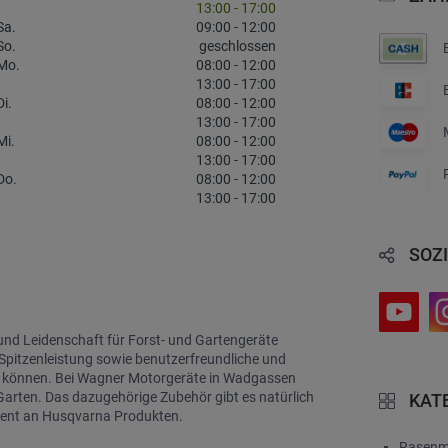
13:00
-
17:00
Sa.
09:00
-
12:00
So.
geschlossen
Mo.
08:00
-
12:00
13:00
-
17:00
Di.
08:00
-
12:00
13:00
-
17:00
Mi.
08:00
-
12:00
13:00
-
17:00
Do.
08:00
-
12:00
13:00
-
17:00
SOZI
d Leidenschaft für Forst- und Gartengeräte 
pitzenleistung sowie benutzerfreundliche und 
igen können. Bei Wagner Motorgeräte in Wadgassen 
Garten. Das dazugehörige Zubehör gibt es natürlich 
KAT
iment an Husqvarna Produkten.
Rasenm