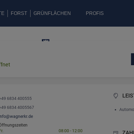
TE
FORST
GRÜNFLÄCHEN
PROFIS
ffnet
LEI
+49 6834 400555
+49 6834 4005567
Automo
info@wagnerkr.de
Öffnungszeiten
Fr.
08:00
-
12:00
ZAH