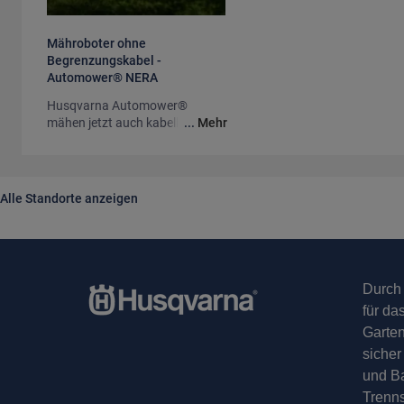
Mähroboter ohne 
Begrenzungskabel - 
Automower® NERA
Husqvarna Automower®
mähen jetzt auch kabellos
...
Mehr
Alle Standorte anzeigen
Durch
für da
Garten
sicher
und Ba
Trenns